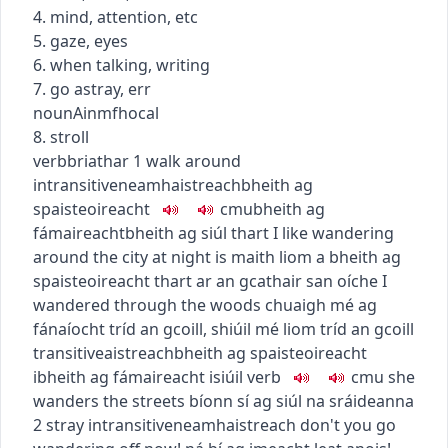
4. mind, attention, etc
5. gaze, eyes
6. when talking, writing
7. go astray, err
noun
Ainmfhocal
8. stroll
verb
briathar
1
walk around
intransitive
neamhaistreach
bheith ag
spaisteoireacht
c
m
u
bheith ag
fámaireacht
bheith ag siúl thart
I like wandering
around the city at night
is maith liom a bheith ag
spaisteoireacht thart ar an gcathair san oíche
I
wandered through the woods
chuaigh mé ag
fánaíocht tríd an gcoill
,
shiúil mé liom tríd an gcoill
transitive
aistreach
bheith ag spaisteoireacht
i
bheith ag fámaireacht i
siúil
verb
c
m
u
she
wanders the streets
bíonn sí ag siúl na sráideanna
2
stray
intransitive
neamhaistreach
don't you go