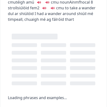
c
m
u
téigh amú
c
m
u
noun
Ainmfhocal
8
stroll
siúlóid
fem2
c
m
u
to take a wander
dul ar shiúlóid
I had a wander around
shiúil mé
timpeall
,
chuaigh mé ag fálróid thart
Loading phrases and examples...