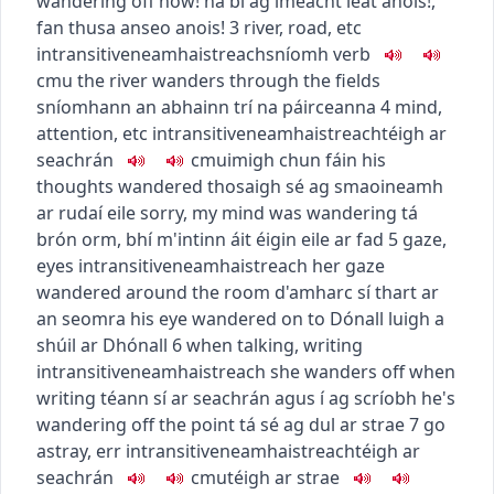
wandering off now!
ná bí ag imeacht leat anois!
,
fan thusa anseo anois!
3
river, road, etc
intransitive
neamhaistreach
sníomh
verb
c
m
u
the river wanders through the fields
sníomhann an abhainn trí na páirceanna
4
mind,
attention, etc
intransitive
neamhaistreach
téigh ar
seachrán
c
m
u
imigh chun fáin
his
thoughts wandered
thosaigh sé ag smaoineamh
ar rudaí eile
sorry, my mind was wandering
tá
brón orm, bhí m'intinn áit éigin eile ar fad
5
gaze,
eyes
intransitive
neamhaistreach
her gaze
wandered around the room
d'amharc sí thart ar
an seomra
his eye wandered on to Dónall
luigh a
shúil ar Dhónall
6
when talking, writing
intransitive
neamhaistreach
she wanders off when
writing
téann sí ar seachrán agus í ag scríobh
he's
wandering off the point
tá sé ag dul ar strae
7
go
astray, err
intransitive
neamhaistreach
téigh ar
seachrán
c
m
u
téigh ar strae