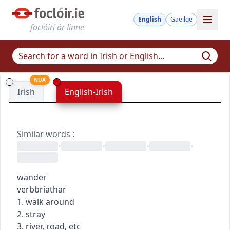
English
Gaeilge
foclóirí ár linne
NUA
Irish
English-Irish
Similar words
:
•
•
•
•
wander
verb
briathar
1. walk around
2. stray
3. river, road, etc