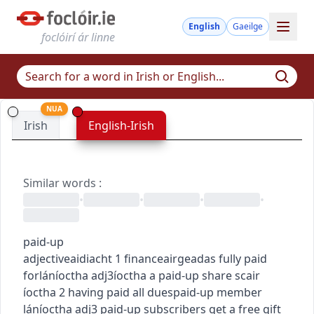
English
Gaeilge
foclóirí ár linne
NUA
Irish
English-Irish
Similar words
:
•
•
•
•
paid-up
adjective
aidiacht
1
finance
airgeadas
fully paid
for
láníoctha
adj3
íoctha
a paid-up share
scair
íoctha
2
having paid all dues
paid-up member
láníoctha
adj3
paid-up subscribers get a free gift