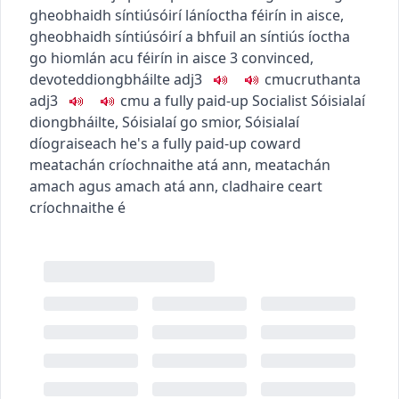
gheobhaidh síntiúsóirí láníoctha féirín in aisce
,
gheobhaidh síntiúsóirí a bhfuil an síntiús íoctha
go hiomlán acu féirín in aisce
3
convinced,
devoted
diongbháilte
adj3
c
m
u
cruthanta
adj3
c
m
u
a fully paid-up Socialist
Sóisialaí
diongbháilte
,
Sóisialaí go smior
,
Sóisialaí
díograiseach
he's a fully paid-up coward
meatachán críochnaithe atá ann
,
meatachán
amach agus amach atá ann
,
cladhaire ceart
críochnaithe é